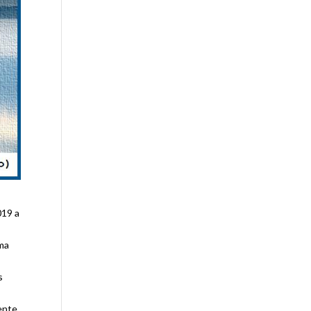
019 a
rma
s
mente